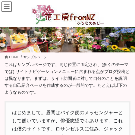
コ
ナ
ン
ビ
テ
ゲ
ン
ー
ツ
シ
に
ョ
サンプルページ
移
ン
動
に
移
HOME
サンプルページ
動
これはサンプルページです。同じ位置に固定され、(多くのテーマ
では) サイトナビゲーションメニューに含まれる点がブログ投稿と
は異なります。まずは、サイト訪問者に対して自分のことを説明
する自己紹介ページを作成するのが一般的です。たとえば以下の
ようなものです。
はじめまして。昼間はバイク便のメッセンジャーと
して働いていますが、俳優志望でもあります。これ
は僕のサイトです。ロサンゼルスに住み、ジャック